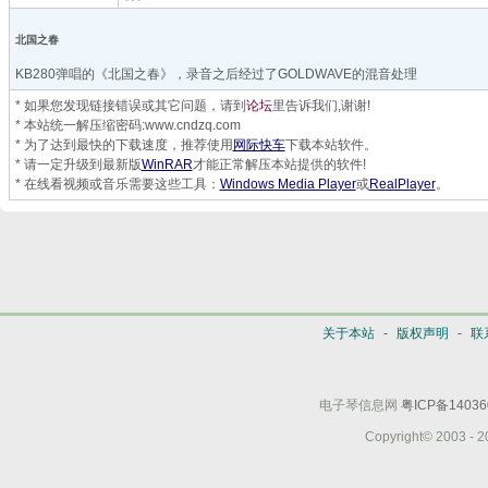
北国之春
KB280弹唱的《北国之春》，录音之后经过了GOLDWAVE的混音处理
* 如果您发现链接错误或其它问题，请到
论坛
里告诉我们,谢谢!
* 本站统一解压缩密码:www.cndzq.com
* 为了达到最快的下载速度，推荐使用
网际快车
下载本站软件。
* 请一定升级到最新版
WinRAR
才能正常解压本站提供的软件!
* 在线看视频或音乐需要这些工具：
Windows Media Player
或
RealPlayer
。
关于本站
-
版权声明
-
联
电子琴信息网
粤ICP备14036
Copyright© 2003 - 