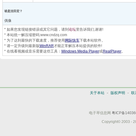
谁是洼田宏？
偶像
* 如果您发现链接错误或其它问题，请到
论坛
里告诉我们,谢谢!
* 本站统一解压缩密码:www.cndzq.com
* 为了达到最快的下载速度，推荐使用
网际快车
下载本站软件。
* 请一定升级到最新版
WinRAR
才能正常解压本站提供的软件!
* 在线看视频或音乐需要这些工具：
Windows Media Player
或
RealPlayer
。
关于本站
-
版权声明
-
联
电子琴信息网
粤ICP备14036
Copyright© 2003 - 