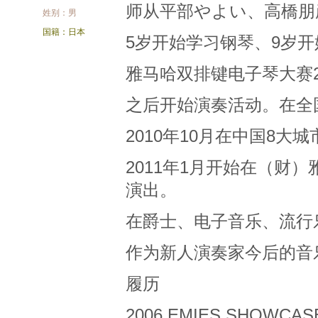
师从平部やよい、高橋朋
姓别：男
国籍：日本
5岁开始学习钢琴、9岁开
雅马哈双排键电子琴大赛20
之后开始演奏活动。在全
2010年10月在中国8
2011年1月开始在（财
演出。
在爵士、电子音乐、流行
作为新人演奏家今后的音
履历
2006 EMIES SHOWCASE 