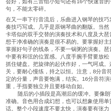
会好，如有三音组小短句还有16个快速音
句，不能太零碎。
在又一串下行音流后，乐曲进入钢琴的技巧
奏技巧写成。几乎是原钢琴曲的翻版。当然
卡塔似的双手交替的演奏技术和八度及大琶
想干净准确的演奏是很不易的。要掌握好主
掌握好句子的线条，不要一锅粥的演奏。琶
中要有和弦的位置感。八度手腕手臂要放松
抓住键盘。把旋律的起伏作好，一气呵成。
关，要耐心慢练，持之以恒。注意，8分音
定的分量，声音要饱满，结实。16分音符
重，手指要独立并且要移动自如。
随后的小插段是高潮后的缓冲。要像朗诵
准确。音色用合成幻想，也可以想象使用单
话。整个小段速度不要太快，演奏要有张力